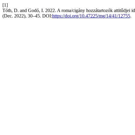
[1]
Tóth, D. and Godó, I. 2022. A roma/cigány hozzátartozók attitűdjei 
(Dec. 2022), 30–45. DOI:
https://doi.org/10.47225/mg/14/41/12755
.