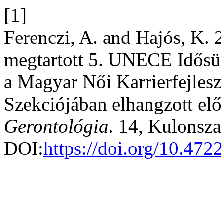
[1]
Ferenczi, A. and Hajós, K
megtartott 5. UNECE Idősü
a Magyar Női Karrierfejle
Szekciójában elhangzott el
Gerontológia
. 14, Kulonsz
DOI:
https://doi.org/10.4