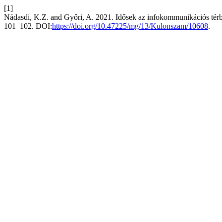
[1]
Nádasdi, K.Z. and Győri, A. 2021. Idősek az infokommunikációs térb
101–102. DOI:
https://doi.org/10.47225/mg/13/Kulonszam/10608
.