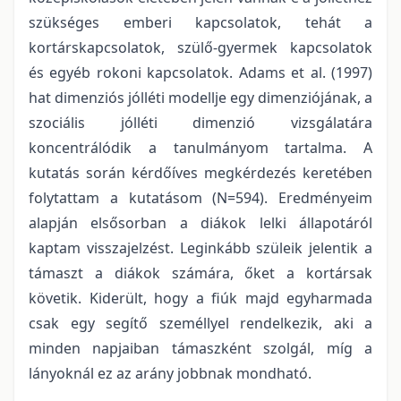
szükséges emberi kapcsolatok, tehát a
kortárskapcsolatok, szülő-gyermek kapcsolatok
és egyéb rokoni kapcsolatok. Adams et al. (1997)
hat dimenziós jólléti modellje egy dimenziójának, a
szociális jólléti dimenzió vizsgálatára
koncentrálódik a tanulmányom tartalma. A
kutatás során kérdőíves megkérdezés keretében
folytattam a kutatásom (N=594). Eredményeim
alapján elsősorban a diákok lelki állapotáról
kaptam visszajelzést. Leginkább szüleik jelentik a
támaszt a diákok számára, őket a kortársak
követik. Kiderült, hogy a fiúk majd egyharmada
csak egy segítő személlyel rendelkezik, aki a
minden napjaiban támaszként szolgál, míg a
lányoknál ez az arány jobbnak mondható.