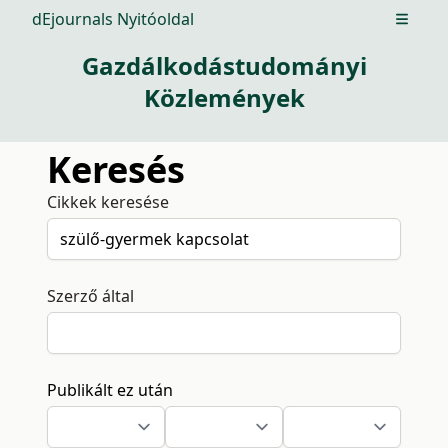
dEjournals Nyitóoldal
Open m
Gazdálkodástudományi
Közlemények
Keresés
Cikkek keresése
Szerző által
Publikált ez után