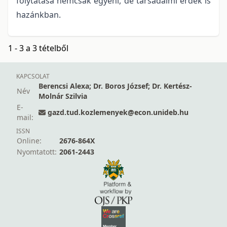
folytatása nemcsak egyéni, de társadalmi érdek is
hazánkban.
1 - 3 a 3 tételből
KAPCSOLAT
Berencsi Alexa; Dr. Boros József; Dr. Kertész-
Név
Molnár Szilvia
E-
gazd.tud.kozlemenyek@econ.unideb.hu
mail:
ISSN
Online:
2676-864X
Nyomtatott:
2061-2443