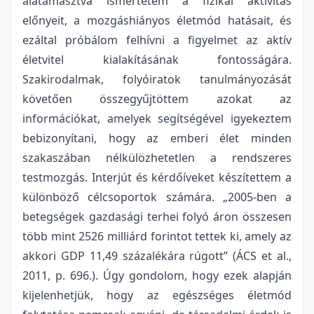
alátámasztva ismertetem a fizikai aktivitás
előnyeit, a mozgáshiányos életmód hatásait, és
ezáltal próbálom felhívni a figyelmet az aktív
életvitel kialakításának fontosságára.
Szakirodalmak, folyóiratok tanulmányozását
követően összegyűjtöttem azokat az
információkat, amelyek segítségével igyekeztem
bebizonyítani, hogy az emberi élet minden
szakaszában nélkülözhetetlen a rendszeres
testmozgás. Interjút és kérdőíveket készítettem a
különböző célcsoportok számára. „2005-ben a
betegségek gazdasági terhei folyó áron összesen
több mint 2526 milliárd forintot tettek ki, amely az
akkori GDP 11,49 százalékára rúgott” (ÁCS et al.,
2011, p. 696.). Úgy gondolom, hogy ezek alapján
kijelenhetjük, hogy az egészséges életmód