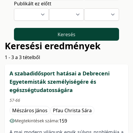
Publikált ez előtt
Keresés
Keresési eredmények
1 - 3 a 3 tételből
A szabadidősport hatásai a Debreceni
Egyetemisták személyiségére és
egészségtudatosságára
57-66
Mészáros János
Pfau Christa Sára
159
Megtekintések száma:
A mai modern világunk egyik súlyos problémája a