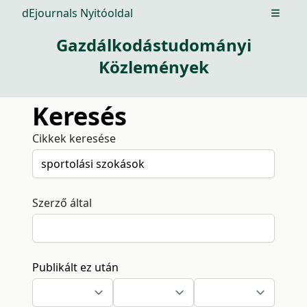
dEjournals Nyitóoldal
Open m
Gazdálkodástudományi
Közlemények
Keresés
Cikkek keresése
Szerző által
Publikált ez után