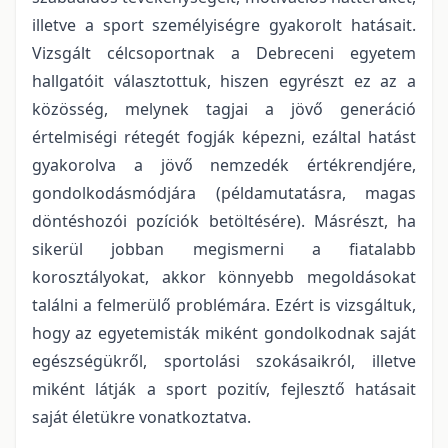
illetve a sport személyiségre gyakorolt hatásait.
Vizsgált célcsoportnak a Debreceni egyetem
hallgatóit választottuk, hiszen egyrészt ez az a
közösség, melynek tagjai a jövő generáció
értelmiségi rétegét fogják képezni, ezáltal hatást
gyakorolva a jövő nemzedék értékrendjére,
gondolkodásmódjára (példamutatásra, magas
döntéshozói pozíciók betöltésére). Másrészt, ha
sikerül jobban megismerni a fiatalabb
korosztályokat, akkor könnyebb megoldásokat
találni a felmerülő problémára. Ezért is vizsgáltuk,
hogy az egyetemisták miként gondolkodnak saját
egészségükről, sportolási szokásaikról, illetve
miként látják a sport pozitív, fejlesztő hatásait
saját életükre vonatkoztatva.