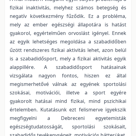
fizikai inaktivitás, melyhez számos betegség és
negatív következmény fűződik. Ez a probléma,
mely az ember egészségi állapotára is hatást
gyakorol, egyértelműen orvoslást igényel. Ennek
az egyik lehetséges megoldása a szabadidőben
űzött rendszeres fizikai aktivitás lehet, azon belül
is a szabadidősport, mely a fizikai aktivitás egyik
alappillére. A szabadidősport hatásainak
vizsgálata nagyon fontos, hiszen ez által
megismerhetővé válnak az egyének sportolási
szokásai, motivációi, illetve a sport egyére
gyakorolt hatásai mind fizikai, mind pszichikai
értelemben. Kutatásunk ezt felismerve igyekszik
megfigyelni a Debreceni egyetemisták
egészségtudatosságát, sportolási szokásait,
szabadidős tevékenységeit, motivációs hátterüket,