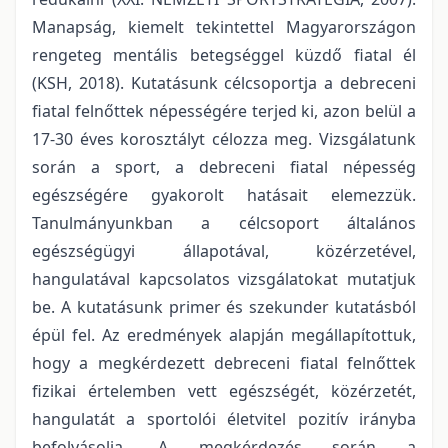
Manapság, kiemelt tekintettel Magyarországon
rengeteg mentális betegséggel küzdő fiatal él
(KSH, 2018). Kutatásunk célcsoportja a debreceni
fiatal felnőttek népességére terjed ki, azon belül a
17-30 éves korosztályt célozza meg. Vizsgálatunk
során a sport, a debreceni fiatal népesség
egészségére gyakorolt hatásait elemezzük.
Tanulmányunkban a célcsoport általános
egészségügyi állapotával, közérzetével,
hangulatával kapcsolatos vizsgálatokat mutatjuk
be. A kutatásunk primer és szekunder kutatásból
épül fel. Az eredmények alapján megállapítottuk,
hogy a megkérdezett debreceni fiatal felnőttek
fizikai értelemben vett egészségét, közérzetét,
hangulatát a sportolói életvitel pozitív irányba
befolyásolja. A megkérdezés során a