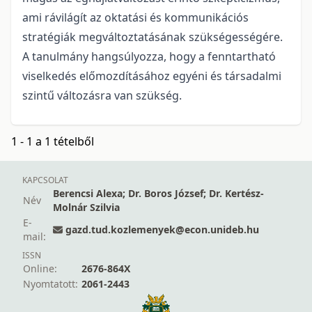
ami rávilágít az oktatási és kommunikációs
stratégiák megváltoztatásának szükségességére.
A tanulmány hangsúlyozza, hogy a fenntartható
viselkedés előmozdításához egyéni és társadalmi
szintű változásra van szükség.
1 - 1 a 1 tételből
KAPCSOLAT
Berencsi Alexa; Dr. Boros József; Dr. Kertész-
Név
Molnár Szilvia
E-
gazd.tud.kozlemenyek@econ.unideb.hu
mail:
ISSN
Online:
2676-864X
Nyomtatott:
2061-2443