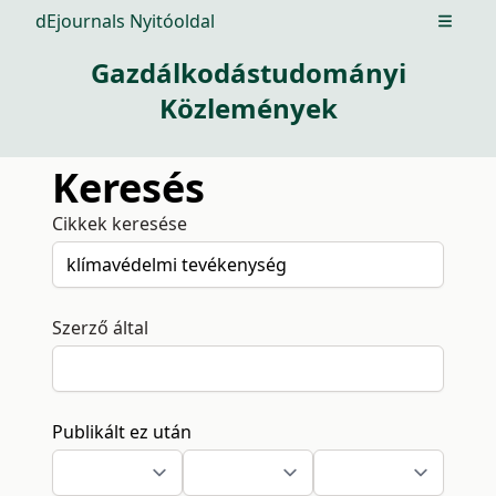
dEjournals Nyitóoldal
Open m
Gazdálkodástudományi
Közlemények
Keresés
Cikkek keresése
Szerző által
Publikált ez után