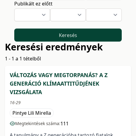
Publikált ez előtt
Keresés
Keresési eredmények
1 - 1 a 1 tételből
VÁLTOZÁS VAGY MEGTORPANÁS? A Z
GENERÁCIÓ KLÍMAATTITŰDJÉNEK
VIZSGÁLATA
16-29
Pintye Lili Mirella
111
Megtekintések száma:
A tanulmány a Z generációba tartozó fiatalok