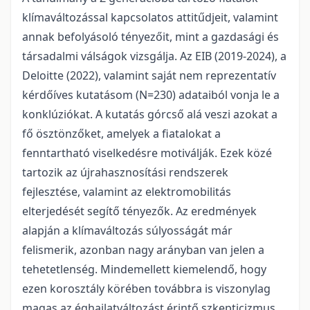
klímaváltozással kapcsolatos attitűdjeit, valamint
annak befolyásoló tényezőit, mint a gazdasági és
társadalmi válságok vizsgálja. Az EIB (2019-2024), a
Deloitte (2022), valamint saját nem reprezentatív
kérdőíves kutatásom (N=230) adataiból vonja le a
konklúziókat. A kutatás górcső alá veszi azokat a
fő ösztönzőket, amelyek a fiatalokat a
fenntartható viselkedésre motiválják. Ezek közé
tartozik az újrahasznosítási rendszerek
fejlesztése, valamint az elektromobilitás
elterjedését segítő tényezők. Az eredmények
alapján a klímaváltozás súlyosságát már
felismerik, azonban nagy arányban van jelen a
tehetetlenség. Mindemellett kiemelendő, hogy
ezen korosztály körében továbbra is viszonylag
magas az éghajlatváltozást érintő szkepticizmus,