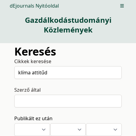
dEjournals Nyitóoldal
Open m
Gazdálkodástudományi
Közlemények
Keresés
Cikkek keresése
Szerző által
Publikált ez után