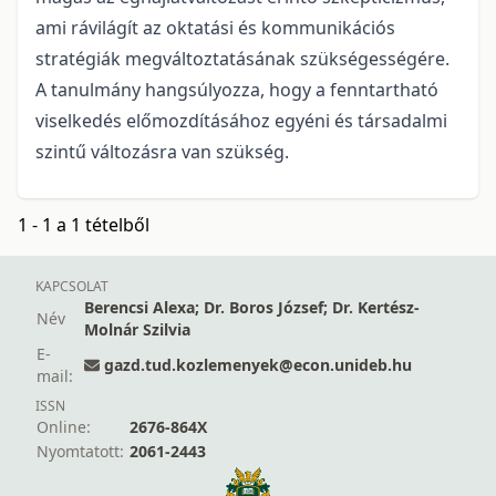
ami rávilágít az oktatási és kommunikációs
stratégiák megváltoztatásának szükségességére.
A tanulmány hangsúlyozza, hogy a fenntartható
viselkedés előmozdításához egyéni és társadalmi
szintű változásra van szükség.
1 - 1 a 1 tételből
KAPCSOLAT
Berencsi Alexa; Dr. Boros József; Dr. Kertész-
Név
Molnár Szilvia
E-
gazd.tud.kozlemenyek@econ.unideb.hu
mail:
ISSN
Online:
2676-864X
Nyomtatott:
2061-2443