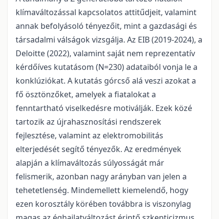
klímaváltozással kapcsolatos attitűdjeit, valamint
annak befolyásoló tényezőit, mint a gazdasági és
társadalmi válságok vizsgálja. Az EIB (2019-2024), a
Deloitte (2022), valamint saját nem reprezentatív
kérdőíves kutatásom (N=230) adataiból vonja le a
konklúziókat. A kutatás górcső alá veszi azokat a
fő ösztönzőket, amelyek a fiatalokat a
fenntartható viselkedésre motiválják. Ezek közé
tartozik az újrahasznosítási rendszerek
fejlesztése, valamint az elektromobilitás
elterjedését segítő tényezők. Az eredmények
alapján a klímaváltozás súlyosságát már
felismerik, azonban nagy arányban van jelen a
tehetetlenség. Mindemellett kiemelendő, hogy
ezen korosztály körében továbbra is viszonylag
magas az éghajlatváltozást érintő szkepticizmus,