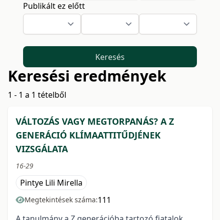
Publikált ez előtt
Keresés
Keresési eredmények
1 - 1 a 1 tételből
VÁLTOZÁS VAGY MEGTORPANÁS? A Z
GENERÁCIÓ KLÍMAATTITŰDJÉNEK
VIZSGÁLATA
16-29
Pintye Lili Mirella
111
Megtekintések száma:
A tanulmány a Z generációba tartozó fiatalok