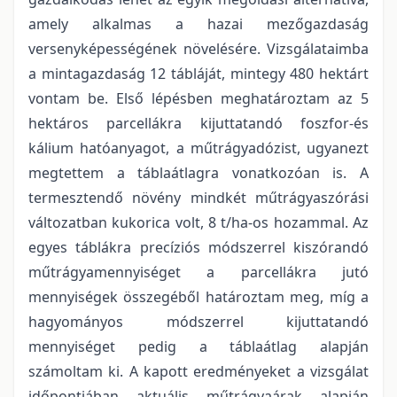
amely alkalmas a hazai mezőgazdaság
versenyképességének növelésére. Vizsgálataimba
a mintagazdaság 12 tábláját, mintegy 480 hektárt
vontam be. Első lépésben meghatároztam az 5
hektáros parcellákra kijuttatandó foszfor-és
kálium hatóanyagot, a műtrágyadózist, ugyanezt
megtettem a táblaátlagra vonatkozóan is. A
termesztendő növény mindkét műtrágyaszórási
változatban kukorica volt, 8 t/ha-os hozammal. Az
egyes táblákra precíziós módszerrel kiszórandó
műtrágyamennyiséget a parcellákra jutó
mennyiségek összegéből határoztam meg, míg a
hagyományos módszerrel kijuttatandó
mennyiséget pedig a táblaátlag alapján
számoltam ki. A kapott eredményeket a vizsgálat
időpontjában aktuális műtrágyaárak alapján