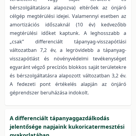
bérszolgáltatásra alapozva) eltérőek az önjáró
célgép megtérülési idejei. Valamennyi esetben az
amortizációs időszaknál (10 év) kedvezőbb
megtérülési időket kaptunk. A leghosszabb a
„csak” differenciált tápanyag-visszapótlási
változatban 7,2 év, a legrövidebb a tápanyag-
visszapótlást és növényvédelmi tevékenységet
egyaránt végző precíziós blokkos saját területekre
és bérszolgáltatásra alapozott változatban 3,2 év.
A fedezeti pont értékelés alapján az önjáró
géprendszer beruházása indokolt.
A differenciált tápanyaggazdálkodás
jelentősége napjaink kukoricatermesztési
gyakorlatában