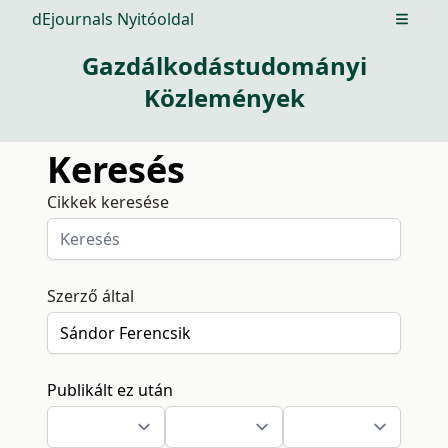
dEjournals Nyitóoldal
Open m
Gazdálkodástudományi
Közlemények
Keresés
Cikkek keresése
Szerző által
Publikált ez után