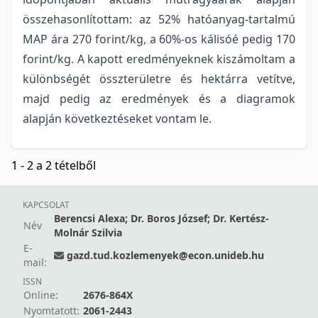
összehasonlítottam: az 52% hatóanyag-tartalmú
MAP ára 270 forint/kg, a 60%-os kálisóé pedig 170
forint/kg. A kapott eredményeknek kiszámoltam a
különbségét összterületre és hektárra vetítve,
majd pedig az eredmények és a diagramok
alapján következtéseket vontam le.
1 - 2 a 2 tételből
KAPCSOLAT
Berencsi Alexa; Dr. Boros József; Dr. Kertész-
Név
Molnár Szilvia
E-
gazd.tud.kozlemenyek@econ.unideb.hu
mail:
ISSN
Online:
2676-864X
Nyomtatott:
2061-2443