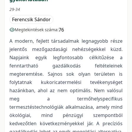
29-34
Ferencsik Sándor
76
Megtekintések száma:
A modern, fejlett társadalmak legnagyobb része
jelentős mezőgazdasági nehézségekkel küzd.
Napjaink egyik legfontosabb célkitűzése a
fenntartható gazdálkodás feltételeinek
megteremtése. Sajnos sok olyan területen is
folytatnak kukoricatermelési tevékenységet
hazánkban, ahol az nem optimális. Nem valósul
meg a termőhelyspecifikus
termesztéstechnológiák alkalmazása, amely mind
ökológiai, mind pénzügyi szempontból
kedvezőtlen következményekkel jár. A precíziós
gazdálkodás lehet az egyik megoldási alternatíva,