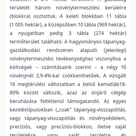
területét három növénytermesztési kerületre
(blokkra) osztottuk. A keleti blokkban 11 tábla
(1 005 hektár), a középsőben 10 tábla (969 hektár),
a nyugatiban pedig 3 tábla (274 hektár)
termőterület található. A hagyományos tápanyag-
gazdálkodási rendszeren alapuló (jelenlegi)
növénytermesztési tevékenységhez viszonyítva a
költségek – számításaink szerint – a négy fő
növénynél 2,9-4%-kal csökkenthetőek. A vizsgált
16 megtérülési változatban a belső kamatláb18-
89% között változik, azaz az önjáró célgép
beruházása feltétlenül támogatandó. Az egyes
kezeléstípusokban („csak” tápanyag-visszapótlás,
vagy tápanyag-visszapótlás és növényvédelem,
precíziós, vagy precíziós-blokkos, illetve saját
területekre, vagy saját területre és