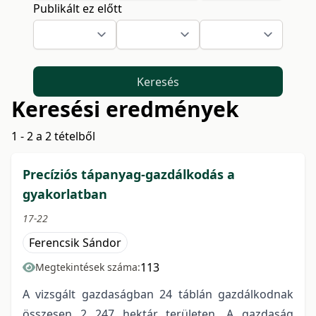
Publikált ez előtt
Keresés
Keresési eredmények
1 - 2 a 2 tételből
Precíziós tápanyag-gazdálkodás a
gyakorlatban
17-22
Ferencsik Sándor
113
Megtekintések száma:
A vizsgált gazdaságban 24 táblán gazdálkodnak
összesen 2 247 hektár területen. A gazdaság