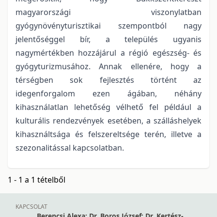
magyarországi viszonylatban
gyógynövényturisztikai szempontból nagy
jelentőséggel bír, a település ugyanis
nagymértékben hozzájárul a régió egészség- és
gyógyturizmusához. Annak ellenére, hogy a
térségben sok fejlesztés történt az
idegenforgalom ezen ágában, néhány
kihasználatlan lehetőség vélhető fel például a
kulturális rendezvények esetében, a szálláshelyek
kihasználtsága és felszereltsége terén, illetve a
szezonalitással kapcsolatban.
1 - 1 a 1 tételből
KAPCSOLAT
Berencsi Alexa; Dr. Boros József; Dr. Kertész-