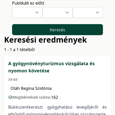
Publikált ez előtt
Keresés
Keresési eredmények
1 - 1 a 1 tételből
A gyógynövényturizmus vizsgálata és
nyomon követése
59-66
Oláh Regina Szidónia
162
Megtekintések száma:
Bükkszentkereszt gyógyhatású levegőjéről és
elbűvölő gyógynövényvilágáról híres országszerte.