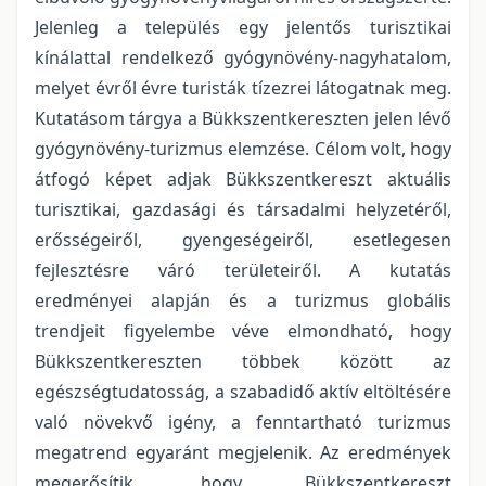
Jelenleg a település egy jelentős turisztikai
kínálattal rendelkező gyógynövény-nagyhatalom,
melyet évről évre turisták tízezrei látogatnak meg.
Kutatásom tárgya a Bükkszentkereszten jelen lévő
gyógynövény-turizmus elemzése. Célom volt, hogy
átfogó képet adjak Bükkszentkereszt aktuális
turisztikai, gazdasági és társadalmi helyzetéről,
erősségeiről, gyengeségeiről, esetlegesen
fejlesztésre váró területeiről. A kutatás
eredményei alapján és a turizmus globális
trendjeit figyelembe véve elmondható, hogy
Bükkszentkereszten többek között az
egészségtudatosság, a szabadidő aktív eltöltésére
való növekvő igény, a fenntartható turizmus
megatrend egyaránt megjelenik. Az eredmények
megerősítik, hogy Bükkszentkereszt