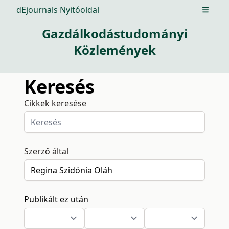
dEjournals Nyitóoldal
Open m
Gazdálkodástudományi
Közlemények
Keresés
Cikkek keresése
Szerző által
Publikált ez után