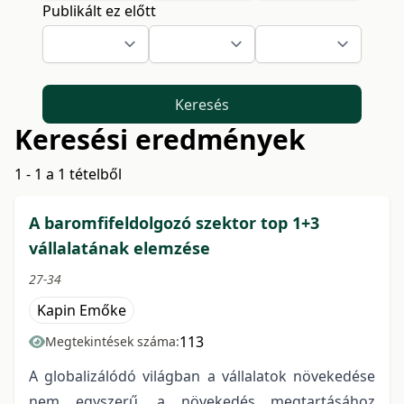
Publikált ez előtt
Keresés
Keresési eredmények
1 - 1 a 1 tételből
A baromfifeldolgozó szektor top 1+3
vállalatának elemzése
27-34
Kapin Emőke
113
Megtekintések száma:
A globalizálódó világban a vállalatok növekedése
nem egyszerű, a növekedés megtartásához