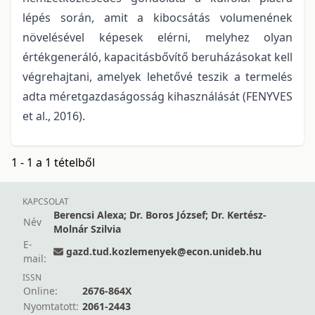
lépés során, amit a kibocsátás volumenének
növelésével képesek elérni, melyhez olyan
értékgeneráló, kapacitásbővítő beruházásokat kell
végrehajtani, amelyek lehetővé teszik a termelés
adta méretgazdaságosság kihasználását (FENYVES
et al., 2016).
1 - 1 a 1 tételből
KAPCSOLAT
Berencsi Alexa; Dr. Boros József; Dr. Kertész-
Név
Molnár Szilvia
E-
gazd.tud.kozlemenyek@econ.unideb.hu
mail:
ISSN
Online:
2676-864X
Nyomtatott:
2061-2443