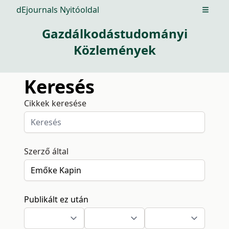
dEjournals Nyitóoldal
Open m
Gazdálkodástudományi
Közlemények
Keresés
Cikkek keresése
Szerző által
Publikált ez után