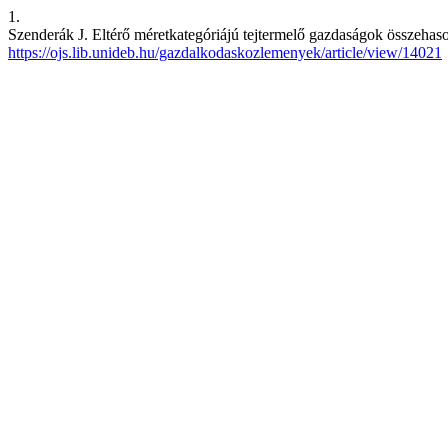
1.
Szenderák J. Eltérő méretkategóriájú tejtermelő gazdaságok összehason
https://ojs.lib.unideb.hu/gazdalkodaskozlemenyek/article/view/14021