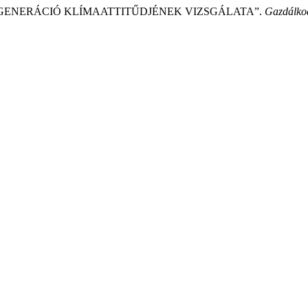
A Z GENERÁCIÓ KLÍMAATTITŰDJÉNEK VIZSGÁLATA”.
Gazdálko