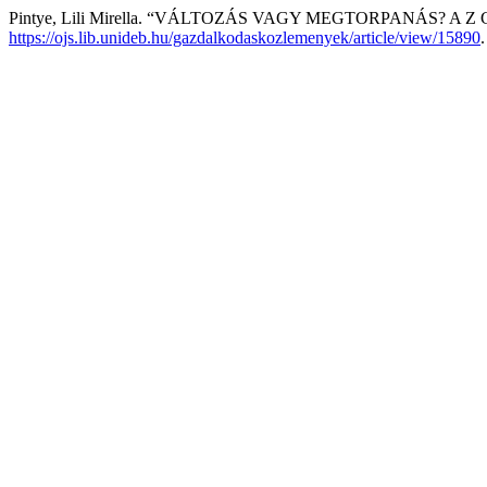
Pintye, Lili Mirella. “VÁLTOZÁS VAGY MEGTORPANÁS? 
https://ojs.lib.unideb.hu/gazdalkodaskozlemenyek/article/view/15890
.