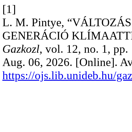
[1]
L. M. Pintye, “VÁLTOZ
GENERÁCIÓ KLÍMAATTI
Gazkozl
, vol. 12, no. 1, p
Aug. 06, 2026. [Online]. Av
https://ojs.lib.unideb.hu/