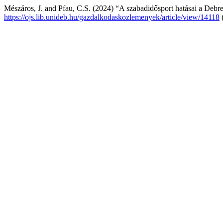
Mészáros, J. and Pfau, C.S. (2024) “A szabadidősport hatásai a Debr
https://ojs.lib.unideb.hu/gazdalkodaskozlemenyek/article/view/14118
(