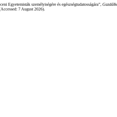
eceni Egyetemisták személyiségére és egészségtudatosságára”,
Gazdálk
Accessed: 7 August 2026).