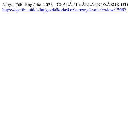
Nagy-Tóth, Boglárka. 2025. “CSALÁDI VÁLLALKOZÁSOK
https://ojs.lib.unideb.hu/gazdalkodaskozlemenyek/article/view/15962
.