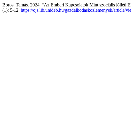
Boros, Tamás. 2024. “Az Emberi Kapcsolatok Mint szociális jólléti E
(1): 5-12.
https://ojs.lib.unideb.hu/gazdalkodaskozlemenyek/article/v