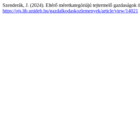
Szenderák, J. (2024). Eltérő méretkategóriájú tejtermelő gazdaságok ö
https://ojs.lib.unideb.hu/gazdalkodaskozlemenyek/article/view/14021