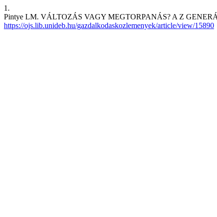
1.
Pintye LM. VÁLTOZÁS VAGY MEGTORPANÁS? A Z GENE
https://ojs.lib.unideb.hu/gazdalkodaskozlemenyek/article/view/15890