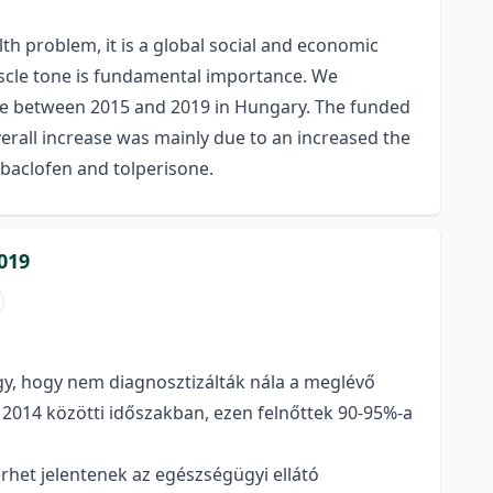
alth problem, it is a global social and economic
uscle tone is fundamental importance. We
ine between 2015 and 2019 in Hungary. The funded
erall increase was mainly due to an increased the
 baclofen and tolperisone.
019
úgy, hogy nem diagnosztizálták nála a meglévő
 2014 közötti időszakban, ezen felnőttek 90-95%-a
het jelentenek az egészségügyi ellátó