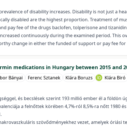
evalence of disability increases. Disability is not just a he
cally disabled are the highest proportion. Treatment of m
nd pay fee of the drugs baclofen, tolperisone and tizanid
increased continuously during the examined period. This ov
rthy change in either the funded of support or pay fee for
ormin medications in Hungary between 2015 and 2
bor Bányai
Ferenc Sztanek
Klára Boruzs
Klára Biró
séggel, és becslések szerint 193 millió ember él a földön 
lenciája a felnőttek körében 4,7%-ról 8,5%-ra nőtt 1980 és
.
makrovaszkuláris szövődményekhez vezet, amelyek óriási ter