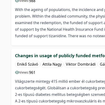
988
Views:
With the ageing of populations, the incidence and pr
problem. Within the disabled community, the physi
examined the redemption, the funded of support a
of support by the National Health Insurance Fund 
funded of support tizanidine. There was no notewo
Changes in usage of publicly funded metf
Enikő Szávó
Attila Nagy
Viktor Dombrádi
Gá
961
Views:
Világszerte mintegy 415 millió ember él cukorbeteg
cukorbetegségét. Globálisan a cukorbetegség preva
2-es típusú diabetes mellitus betegségben szenved
A 2-es típusú cukorbetegség mikrovaszkuláris és 