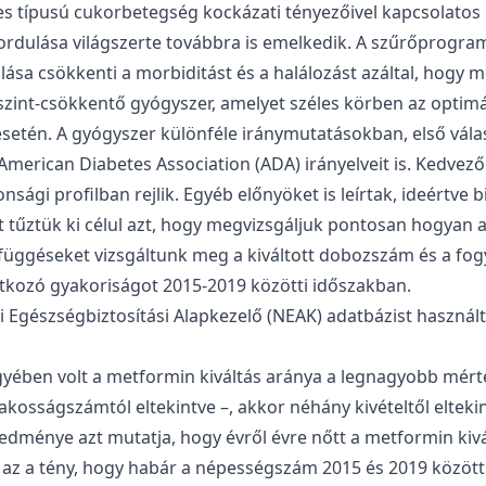
-es típusú cukorbetegség kockázati tényezőivel kapcsolatos
ordulása világszerte továbbra is emelkedik. A szűrőprogram
ása csökkenti a morbiditást és a halálozást azáltal, hogy 
zint-csökkentő gyógyszer, amelyet széles körben az optimáli
setén. A gyógyszer különféle iránymutatásokban, első vála
 American Diabetes Association (ADA) irányelveit is. Kedve
sági profilban rejlik. Egyéb előnyöket is leírtak, ideértve 
 tűztük ki célul azt, hogy megvizsgáljuk pontosan hogyan 
üggéseket vizsgáltunk meg a kiváltott dobozszám és a fogy
atkozó gyakoriságot 2015-2019 közötti időszakban.
Egészségbiztosítási Alapkezelő (NEAK) adatbázist használtuk
gyében volt a metformin kiváltás aránya a legnagyobb mér
 lakosságszámtól eltekintve –, akkor néhány kivételtől eltek
ménye azt mutatja, hogy évről évre nőtt a metformin kivá
az a tény, hogy habár a népességszám 2015 és 2019 között