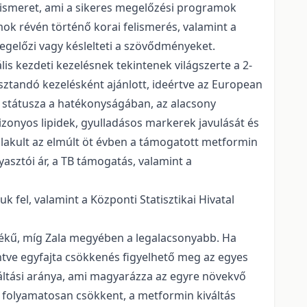
 ismeret, ami a sikeres megelőzési programok
ok révén történő korai felismerés, valamint a
megelőzi vagy késlelteti a szövődményeket.
s kezdeti kezelésnek tekintenek világszerte a 2-
sztandó kezelésként ajánlott, ideértve az European
ző státusza a hatékonyságában, az alacsony
bizonyos lipidek, gyulladásos markerek javulását és
alakult az elmúlt öt évben a támogatott metformin
asztói ár, a TB támogatás, valamint a
 fel, valamint a Központi Statisztikai Hivatal
tékű, míg Zala megyében a legalacsonyabb. Ha
intve egyfajta csökkenés figyelhető meg az egyes
ltási aránya, ami magyarázza az egyre növekvő
 folyamatosan csökkent, a metformin kiváltás