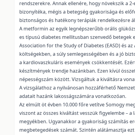
rendszerekre. Annak ellenére, hogy növekszik a 2
bizonyítéka, mégis a betegség gyakorisága és előf
biztonságos és hatékony terápiák rendelkezésre áll
A metformin az egyik legnépszerűbb orális glükózs
es típusú diabetes mellitusban szenvedő betegek e
Association for the Study of Diabetes (EASD) és az
költségekben, a súly semlegességében és a jó bizton
a kardiovaszkuláris események csökkentését. Ezért
készítmények trendje hazánkban. Ezen kívül összef
népességszám között. Vizsgáltuk a kiváltásra von
A vizsgálathoz a nyilvánosan hozzáférhető Nemzeti 
adatait hazánk lakosságszámára vonatkozóan.
Az elmúlt öt évben 10.000 főre vetítve Somogy me
viszont az összes kiváltást vesszük figyelembe – a
megyékben. Ugyanakkor a gyakoriság számítás ered
megbetegedések számát. Szintén alátámasztja ezt 