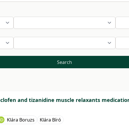
Search
baclofen and tizanidine muscle relaxants medicat
Klára Boruzs
Klára Bíró