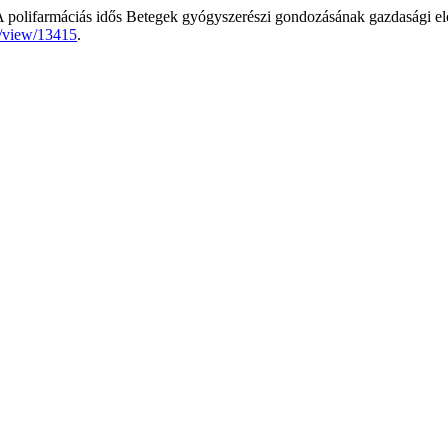
A polifarmáciás idős Betegek gyógyszerészi gondozásának gazdasági e
le/view/13415
.