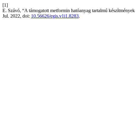
[1]
E. Szávó, “A támogatott metformin hatóanyag tartalmú készítmények
Jul. 2022, doi:
10.56626/egis.v1i1.8283
.