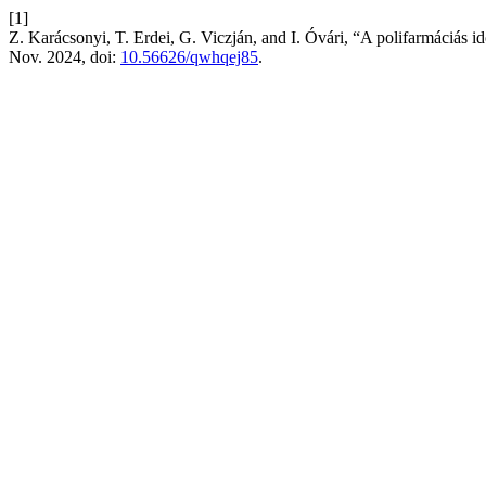
[1]
Z. Karácsonyi, T. Erdei, G. Viczján, and I. Óvári, “A polifarmáciás
Nov. 2024, doi:
10.56626/qwhqej85
.