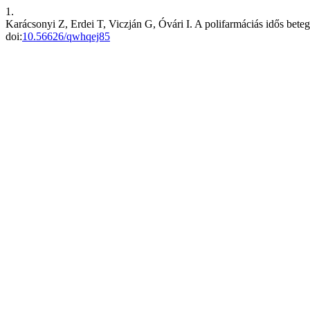
1.
Karácsonyi Z, Erdei T, Viczján G, Óvári I. A polifarmáciás idős bet
doi:
10.56626/qwhqej85