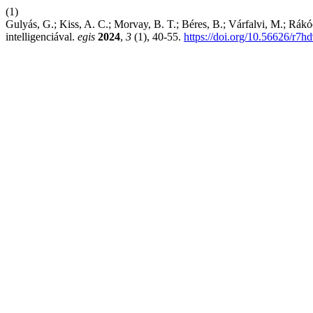
(1)
Gulyás, G.; Kiss, A. C.; Morvay, B. T.; Béres, B.; Várfalvi, M.; Rákóc
intelligenciával.
egis
2024
,
3
(1), 40-55.
https://doi.org/10.56626/r7h