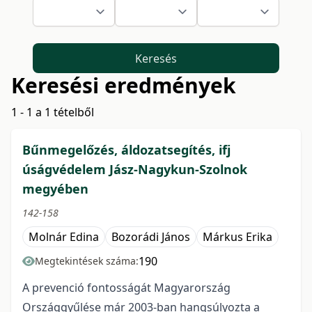
Keresés
Keresési eredmények
1 - 1 a 1 tételből
Bűnmegelőzés, áldozatsegítés, ifj
úságvédelem Jász-Nagykun-Szolnok
megyében
142-158
Molnár Edina
Bozorádi János
Márkus Erika
190
Megtekintések száma:
A prevenció fontosságát Magyarország
Országgyűlése már 2003-ban hangsúlyozta a