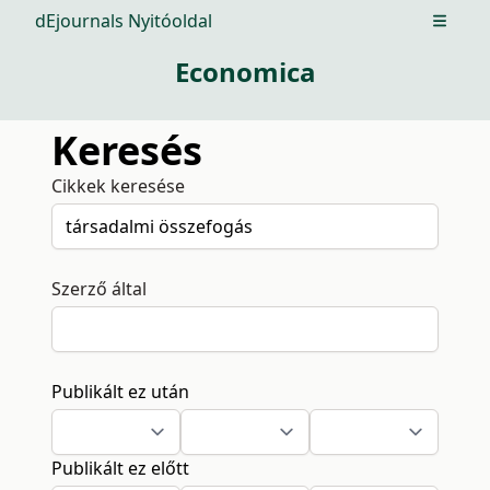
dEjournals Nyitóoldal
Open m
Economica
Keresés
Cikkek keresése
Szerző által
Publikált ez után
Publikált ez előtt