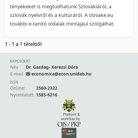
tényekeket is megtudhatunk Szlovákiáról, a
szlovák nyelvről és a kultúráról. A slovake.eu
további e-tanító oldalak mintájául szolgálhat.
1 - 1 a 1 tételből
KAPCSOLAT
Név
Dr. Gazdag- Kerezsi Dóra
E-mail:
economica@econ.unideb.hu
ISSN
Online:
2560-2322
Nyomtatott:
1585-6216