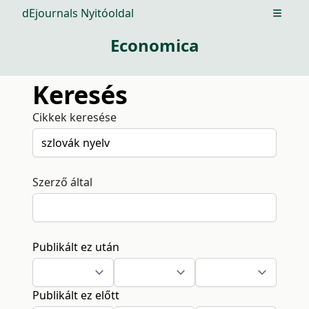
dEjournals Nyitóoldal
Open m
Economica
Keresés
Cikkek keresése
Szerző által
Publikált ez után
Publikált ez előtt