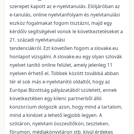
szerepet kapott az e-nyelvtanulás. Elöljáróban az
e-tanulás, online nyelvtanfolyam és nyelvtanulási
eszköz fogalmakat fogom tisztázni, majd egy
kérdőív segítségével vonok le következtetéseket a
21. századi nyelvtanulási
tendenciákról. Ezt követően fogom a slovake.eu
honlapot vizsgálni. A slovake.eu egy olyan szlovák
nyelvet tanító online felület, amely jelenleg 11
nyelven érhető el. Többek között továbbá abban
tér el sok más e-nyelvtanító oldaltól, hogy az
Európai Bizottság pályázatából született, ennek
következtében egy kilenc partnerből álló
konzorcium dolgozik azon, hogy mind a tartalom,
mind a kinézet a lehető legjobb legyen. A
szótáron, nyelvtani összesítőkön, teszteken,
fórumon, médiakönyvtáron stb. kívül érdekes