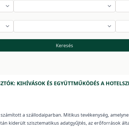
Keresés
SZTÓK: KIHÍVÁSOK ÉS EGYÜTTMŰKÖDÉS A HOTELS
számított a szállodaiparban. Mitikus tevékenység, amelyne
án kiderült szisztematikus adatgyűjtés, az erőforrások ált