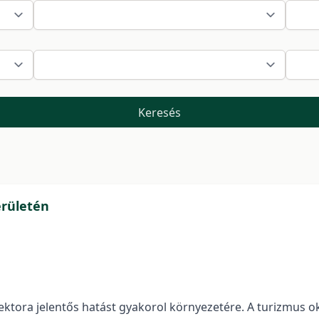
Keresés
erületén
ektora jelentős hatást gyakorol környezetére. A turizmus 