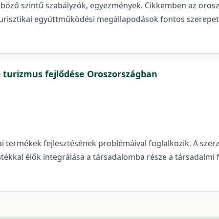
nböző szintű szabályzók, egyezmények. Cikkemben az orosz
i turisztikai együttműködési megállapodások fontos szerepe
) turizmus fejlődése Oroszországban
ai termékek fejlesztésének problémáival foglalkozik. A szerz
yatékkal élők integrálása a társadalomba része a társadalmi