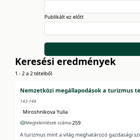
Publikált ez előtt
Keresési eredmények
1 - 2 a 2 tételből
Nemzetközi megállapodások a turizmus t
143-148
Miroshnikova Yulia
259
Megtekintések száma:
A turizmus mint a világ meghatározó gazdasági sz