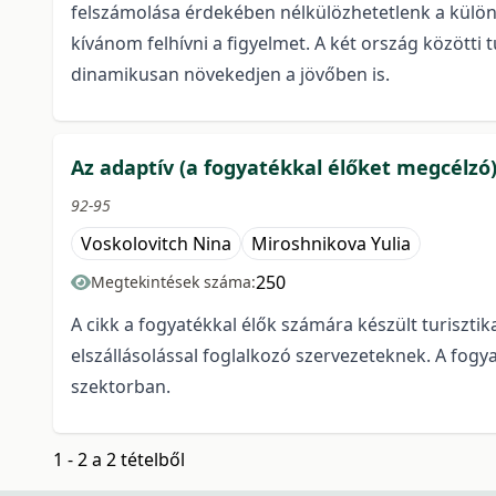
felszámolása érdekében nélkülözhetetlenk a külö
kívánom felhívni a figyelmet. A két ország között
dinamikusan növekedjen a jövőben is.
Az adaptív (a fogyatékkal élőket megcélzó
92-95
Voskolovitch Nina
Miroshnikova Yulia
250
Megtekintések száma:
A cikk a fogyatékkal élők számára készült turisztik
elszállásolással foglalkozó szervezeteknek. A fog
szektorban.
1 - 2 a 2 tételből