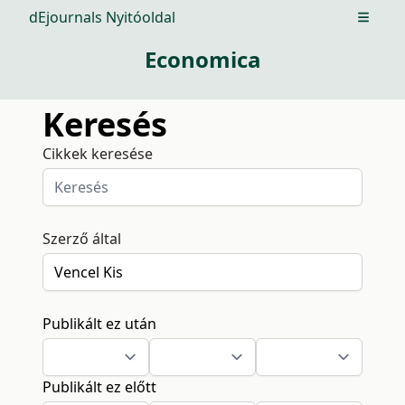
dEjournals Nyitóoldal
Open m
Economica
Keresés
Cikkek keresése
Szerző által
Publikált ez után
Publikált ez előtt