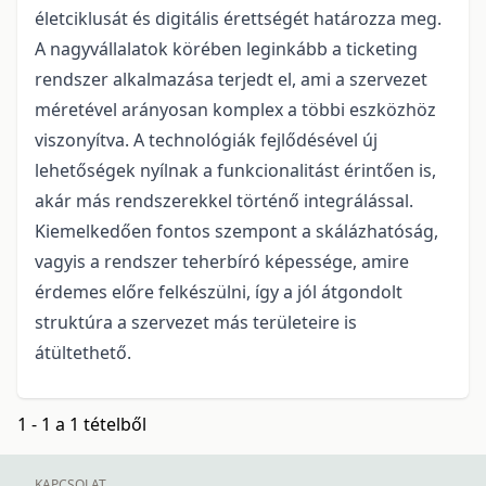
életciklusát és digitális érettségét határozza meg.
A nagyvállalatok körében leginkább a ticketing
rendszer alkalmazása terjedt el, ami a szervezet
méretével arányosan komplex a többi eszközhöz
viszonyítva. A technológiák fejlődésével új
lehetőségek nyílnak a funkcionalitást érintően is,
akár más rendszerekkel történő integrálással.
Kiemelkedően fontos szempont a skálázhatóság,
vagyis a rendszer teherbíró képessége, amire
érdemes előre felkészülni, így a jól átgondolt
struktúra a szervezet más területeire is
átültethető.
1 - 1 a 1 tételből
KAPCSOLAT