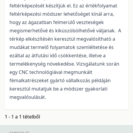
feltérképezését készítjük el. Ez az értékfolyamat
feltérképezési módszer lehetőséget kínál arra,
hogy az ágazatban felmerülő veszteségek
megismerhetővé és kiküszöbölhetővé váljanak. A
térkép elkészítésén keresztül megvalósítható a
mudákat termelő folyamatok szemléltetése és
ezáltal az átfutási idő csökkentése, illetve a
termelékenység növekedése. Vizsgálatunk során
egy CNC technológiával megmunkált
fémalkatrészeket gyártó vállalkozás példáján
keresztül mutatjuk be a módszer gyakorlati
megvalósulását.
1 - 1 a 1 tételből