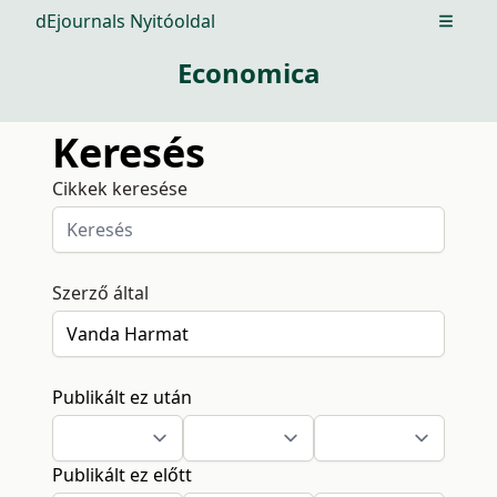
dEjournals Nyitóoldal
Open m
Economica
Keresés
Cikkek keresése
Szerző által
Publikált ez után
Publikált ez előtt