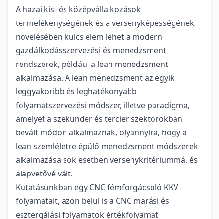
A hazai kis- és középvállalkozások
termelékenységének és a versenyképességének
növelésében kulcs elem lehet a modern
gazdálkodásszervezési és menedzsment
rendszerek, például a lean menedzsment
alkalmazása. A lean menedzsment az egyik
leggyakoribb és leghatékonyabb
folyamatszervezési módszer, illetve paradigma,
amelyet a szekunder és tercier szektorokban
bevált módon alkalmaznak, olyannyira, hogy a
lean szemléletre épülő menedzsment módszerek
alkalmazása sok esetben versenykritériummá, és
alapvetővé vált.
Kutatásunkban egy CNC fémforgácsoló KKV
folyamatait, azon belül is a CNC marási és
esztergálási folyamatok értékfolyamat