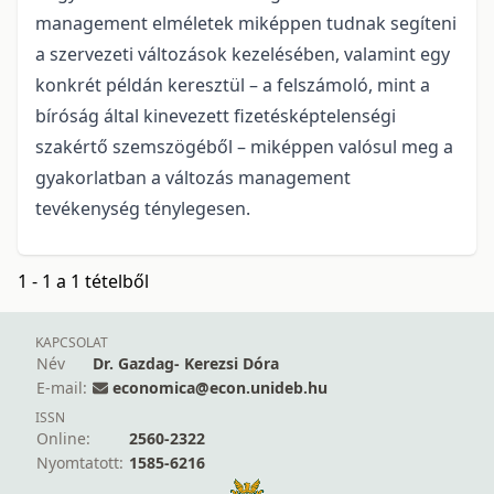
management elméletek miképpen tudnak segíteni
a szervezeti változások kezelésében, valamint egy
konkrét példán keresztül – a felszámoló, mint a
bíróság által kinevezett fizetésképtelenségi
szakértő szemszögéből – miképpen valósul meg a
gyakorlatban a változás management
tevékenység ténylegesen.
1 - 1 a 1 tételből
KAPCSOLAT
Név
Dr. Gazdag- Kerezsi Dóra
E-mail:
economica@econ.unideb.hu
ISSN
Online:
2560-2322
Nyomtatott:
1585-6216