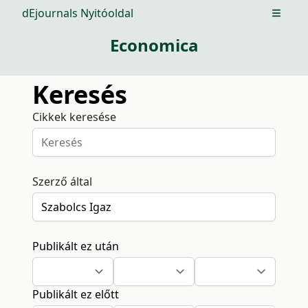
dEjournals Nyitóoldal
Open m
Economica
Keresés
Cikkek keresése
Szerző által
Publikált ez után
Publikált ez előtt