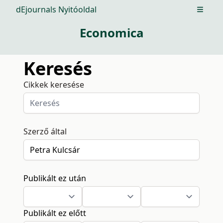
dEjournals Nyitóoldal
Open m
Economica
Keresés
Cikkek keresése
Szerző által
Publikált ez után
Publikált ez előtt