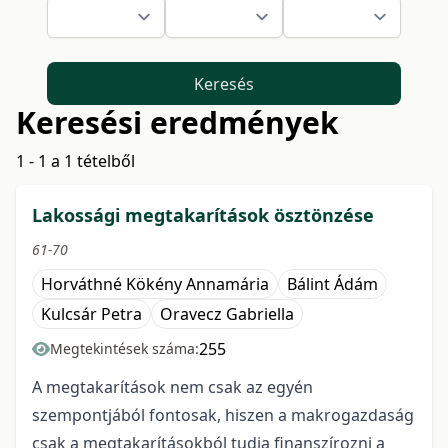
Keresés
Keresési eredmények
1 - 1 a 1 tételből
Lakossági megtakarítások ösztönzése
61-70
Horváthné Kökény Annamária
Bálint Ádám
Kulcsár Petra
Oravecz Gabriella
255
Megtekintések száma:
A megtakarítások nem csak az egyén
szempontjából fontosak, hiszen a makrogazdaság
csak a megtakarításokból tudja finanszírozni a