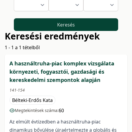
Keresés
Keresési eredmények
1 - 1 a 1 tételből
A használtruha-piac komplex vizsgálata
környezeti, fogyasztói, gazdasági és
kereskedelmi szempontok alapján
141-154
Bélteki-Erdős Kata
60
Megtekintések száma:
Az elmúlt évtizedben a használtruha-piac
dinamikus bővülése újraértelmezte a globális és