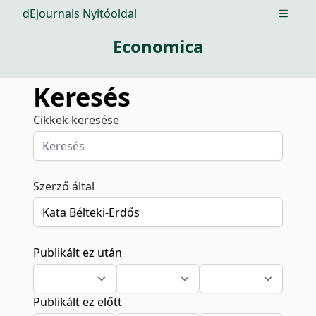
dEjournals Nyitóoldal
Open m
Economica
Keresés
Cikkek keresése
Szerző által
Publikált ez után
Publikált ez előtt