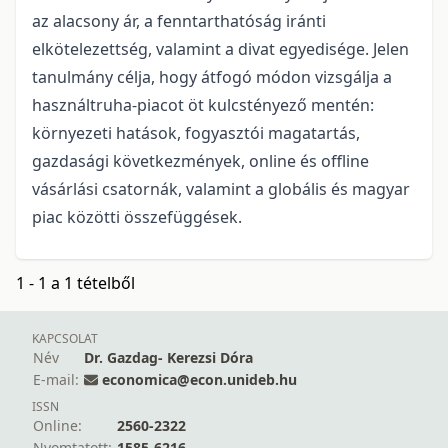
az alacsony ár, a fenntarthatóság iránti
elkötelezettség, valamint a divat egyedisége. Jelen
tanulmány célja, hogy átfogó módon vizsgálja a
használtruha-piacot öt kulcstényező mentén:
környezeti hatások, fogyasztói magatartás,
gazdasági következmények, online és offline
vásárlási csatornák, valamint a globális és magyar
piac közötti összefüggések.
1 - 1 a 1 tételből
KAPCSOLAT
Név
Dr. Gazdag- Kerezsi Dóra
E-mail:
economica@econ.unideb.hu
ISSN
Online:
2560-2322
Nyomtatott:
1585-6216