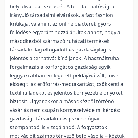
helyi divatipar szerepét. A fenntarthatóságra
irányuló társadalmi elvárások, a fast fashion
kritikája, valamint az online piacterek gyors
fejlődése egyaránt hozzájárultak ahhoz, hogy a
másodkézből származó ruházati termékek
társadalmilag elfogadott és gazdaságilag is
jelentős alternatívát kínáljanak. A használtruha-
forgalmazás a körforgásos gazdaság egyik
leggyakrabban emlegetett példájává vált, mivel
elősegíti az erőforrás-megtakarítást, csökkenti a
textilhulladékot és jelentős környezeti előnyöket
biztosít. Ugyanakkor a másodkézből történő
vásárlás nem csupán környezetvédelmi kérdés:
gazdasági, társadalmi és pszichológiai
szempontból is vizsgálandó. A fogyasztók
motivációit számos tényező befolyásolja – köztük