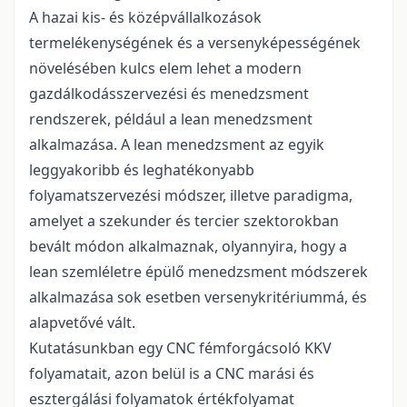
A hazai kis- és középvállalkozások
termelékenységének és a versenyképességének
növelésében kulcs elem lehet a modern
gazdálkodásszervezési és menedzsment
rendszerek, például a lean menedzsment
alkalmazása. A lean menedzsment az egyik
leggyakoribb és leghatékonyabb
folyamatszervezési módszer, illetve paradigma,
amelyet a szekunder és tercier szektorokban
bevált módon alkalmaznak, olyannyira, hogy a
lean szemléletre épülő menedzsment módszerek
alkalmazása sok esetben versenykritériummá, és
alapvetővé vált.
Kutatásunkban egy CNC fémforgácsoló KKV
folyamatait, azon belül is a CNC marási és
esztergálási folyamatok értékfolyamat