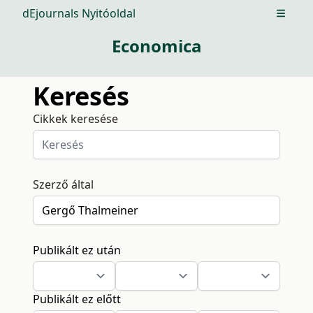
dEjournals Nyitóoldal
Open m
Economica
Keresés
Cikkek keresése
Szerző által
Publikált ez után
Publikált ez előtt