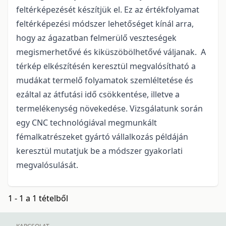
feltérképezését készítjük el. Ez az értékfolyamat
feltérképezési módszer lehetőséget kínál arra,
hogy az ágazatban felmerülő veszteségek
megismerhetővé és kiküszöbölhetővé váljanak. A
térkép elkészítésén keresztül megvalósítható a
mudákat termelő folyamatok szemléltetése és
ezáltal az átfutási idő csökkentése, illetve a
termelékenység növekedése. Vizsgálatunk során
egy CNC technológiával megmunkált
fémalkatrészeket gyártó vállalkozás példáján
keresztül mutatjuk be a módszer gyakorlati
megvalósulását.
1 - 1 a 1 tételből