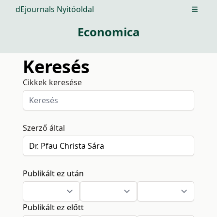
dEjournals Nyitóoldal
Open m
Economica
Keresés
Cikkek keresése
Szerző által
Publikált ez után
Publikált ez előtt