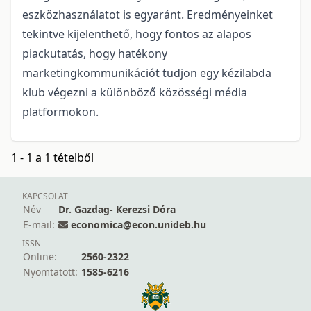
eszközhasználatot is egyaránt. Eredményeinket
tekintve kijelenthető, hogy fontos az alapos
piackutatás, hogy hatékony
marketingkommunikációt tudjon egy kézilabda
klub végezni a különböző közösségi média
platformokon.
1 - 1 a 1 tételből
KAPCSOLAT
Név
Dr. Gazdag- Kerezsi Dóra
E-mail:
economica@econ.unideb.hu
ISSN
Online:
2560-2322
Nyomtatott:
1585-6216