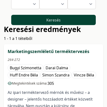
Keresés
Keresési eredmények
1 - 1 a 1 tételből
Marketingszemléletű terméktervezés
264-272
Bugyi Szimonetta
Darai Dalma
Huff Endre Béla
Simon Szandra
Vincze Béla
305
Megtekintések száma:
Az ipari terméktervező mérnök és művész – a
designer – jelentős hozzáadott értéket közvetít
tárgyába. Nem pusztán a külcsíny, de