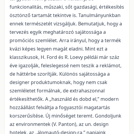
funkcionalitás, műszaki, sőt gazdasági, értékesítés
ösztönző tartamát tekintve is. Tanulmányunkban
ennek természetét vizsgáljuk. Bemutatjuk, hogy a
tervezés egyik meghatározó sajátossága a
promóciós szemlélet. Arra irányul, hogy a termék
kvázi képes legyen magát eladni. Mint ezt a
klasszikusok, H. Ford és R. Loevy példái már száz
éve igazolják, feleslegessé nem teszik a reklámot,
de háttérbe szorítják. Különös sajátossága a
designer produktumoknak, hogy nem csak
szemléletet formálnak, de extrahaszonnal
értékesíthetők. A „használd és dobd el,” modern
hozzáállást felváltja a fogyasztói magatartás
korszerűsítése. Új minőséget teremt. Gondoljunk
az environmentek (V. Panton), az un. design
hotelek, az „álomautó-design-ra,” napjaink