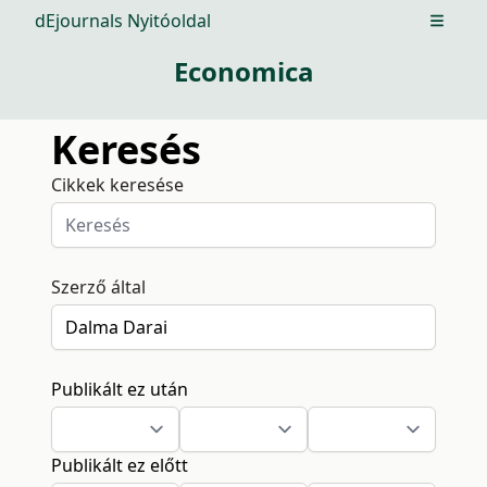
dEjournals Nyitóoldal
Open m
Economica
Keresés
Cikkek keresése
Szerző által
Publikált ez után
Publikált ez előtt