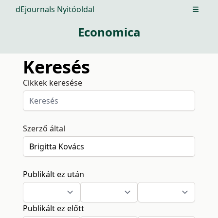
dEjournals Nyitóoldal
Open m
Economica
Keresés
Cikkek keresése
Szerző által
Publikált ez után
Publikált ez előtt