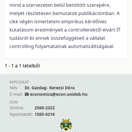
mind a szervezeten belül betöltött szerepére,
melyet részletesen bemutatok publikációmban. A
cikk végén ismertetem empirikus kérdőíves
kutatásom eredményeit a controllerektől elvárt IT
tudásról és ennek összefüggéseit a vállalat
controlling folyamatainak automatizáltságával.
1 - 1 a 1 tételből
KAPCSOLAT
Név
Dr. Gazdag- Kerezsi Dóra
E-mail:
economica@econ.unideb.hu
ISSN
Online:
2560-2322
Nyomtatott:
1585-6216