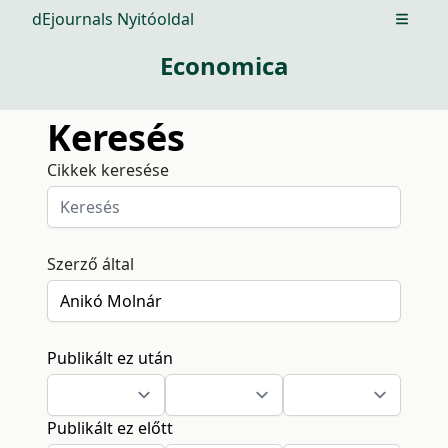
dEjournals Nyitóoldal
Open m
Economica
Keresés
Cikkek keresése
Szerző által
Publikált ez után
Publikált ez előtt