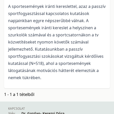
A sportesemények iránti kereslettel, azaz a passzív
sportfogyasztással kapcsolatos kutatások
napjainkban egyre népszerűbbé válnak. A
sportesemények iránti kereslet a helyszínen a
szurkolók számával és a sportcsatornákon a tv
közvetítéseket nyomon követők számával
jellemezhető. Kutatásunkban a passzív
sportfogyasztási szokásokat vizsgáltuk kérdőíves
kutatással (N=518), ahol a sportesemények
látogatásának motivációs hátterét elemeztük a
nemek tükrében.
1 - 1 a 1 tételből
KAPCSOLAT
Név
Dr. Gazdag- Kerezsi Dóra