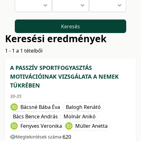
Keresés
Keresési eredmények
1 - 1 a 1 tételből
A PASSZÍV SPORTFOGYASZTÁS
MOTIVÁCIÓINAK VIZSGÁLATA A NEMEK
TÜKRÉBEN
30-35
Bácsné Bába Éva
Balogh Renátó
Bács Bence András
Molnár Anikó
Fenyves Veronika
Müller Anetta
620
Megtekintések száma: