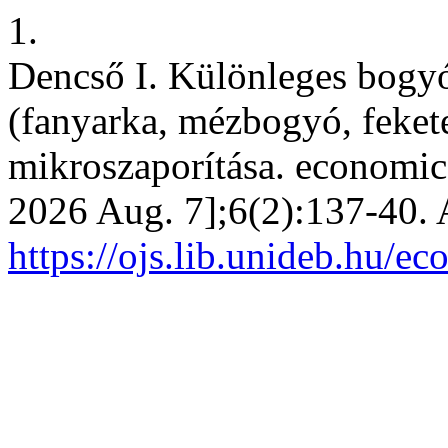
1.
Dencső I. Különleges bog
(fanyarka, mézbogyó, feket
mikroszaporítása. economica
2026 Aug. 7];6(2):137-40. 
https://ojs.lib.unideb.hu/e