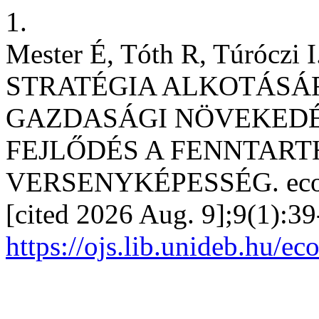
1.
Mester É, Tóth R, Túrócz
STRATÉGIA ALKOTÁSÁ
GAZDASÁGI NÖVEKEDÉ
FEJLŐDÉS A FENNTART
VERSENYKÉPESSÉG. econom
[cited 2026 Aug. 9];9(1):39
https://ojs.lib.unideb.hu/e