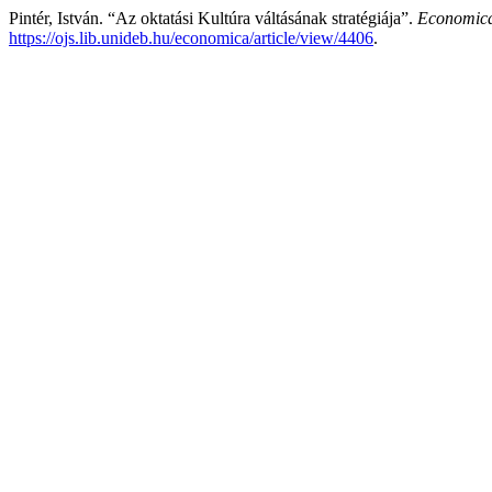
Pintér, István. “Az oktatási Kultúra váltásának stratégiája”.
Economic
https://ojs.lib.unideb.hu/economica/article/view/4406
.