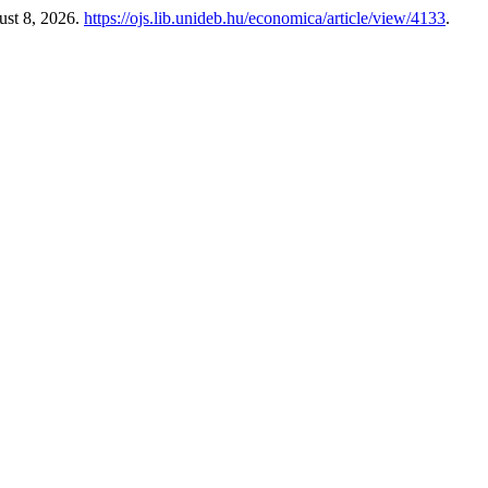
ust 8, 2026.
https://ojs.lib.unideb.hu/economica/article/view/4133
.