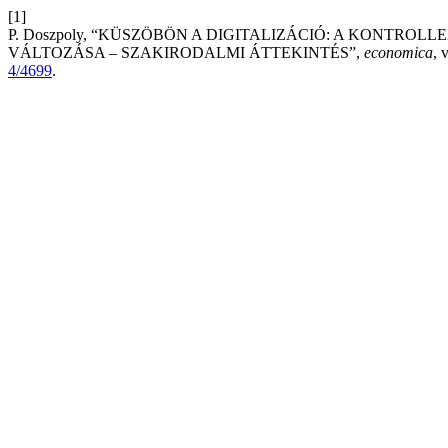
[1]
P. Doszpoly, “KÜSZÖBÖN A DIGITALIZÁCIÓ: A KONT
VÁLTOZÁSA – SZAKIRODALMI ÁTTEKINTÉS”,
economica
, 
4/4699
.