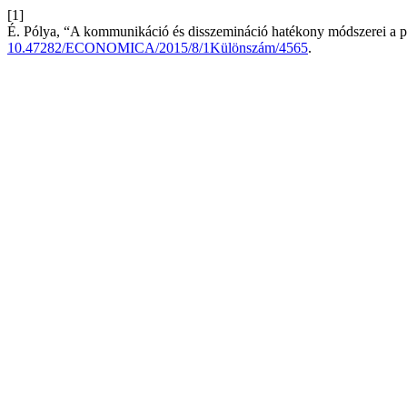
[1]
É. Pólya, “A kommunikáció és disszemináció hatékony módszerei a pro
10.47282/ECONOMICA/2015/8/1Különszám/4565
.