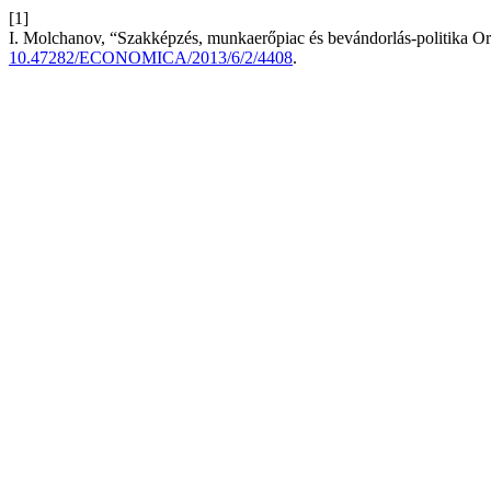
[1]
I. Molchanov, “Szakképzés, munkaerőpiac és bevándorlás-politika O
10.47282/ECONOMICA/2013/6/2/4408
.