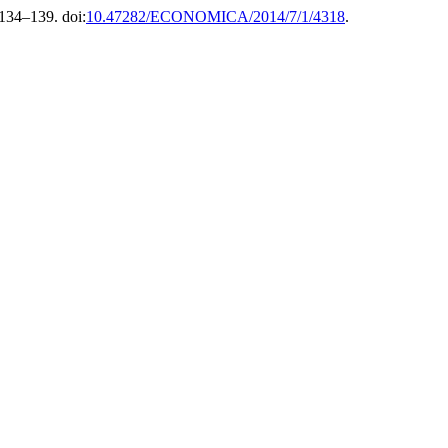
 134–139. doi:
10.47282/ECONOMICA/2014/7/1/4318
.