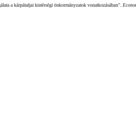
gálata a kárpátaljai kistérségi önkormányzatok vonatkozásában”.
Econo