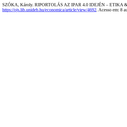
SZÓKA, Károly. RIPORTOLÁS AZ IPAR 4.0 IDEJÉN – ETIK
https://ojs.lib.unideb.hu/economica/article/view/4692
. Acesso em: 8 a