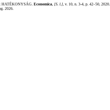
A & HATÉKONYSÁG.
Economica
,
[S. l.]
, v. 10, n. 3-4, p. 42–50, 202
ug. 2026.