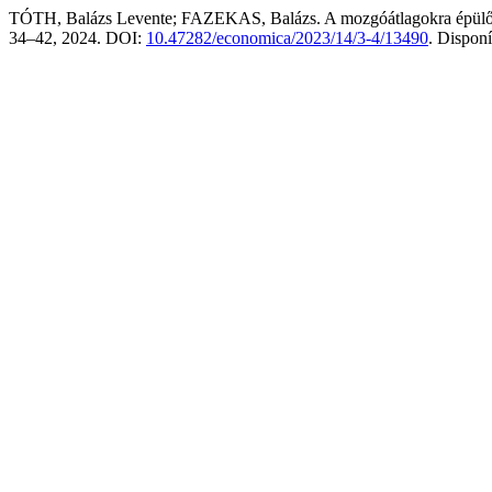
TÓTH, Balázs Levente; FAZEKAS, Balázs. A mozgóátlagokra épülő kere
34–42, 2024. DOI:
10.47282/economica/2023/14/3-4/13490
. Dispon