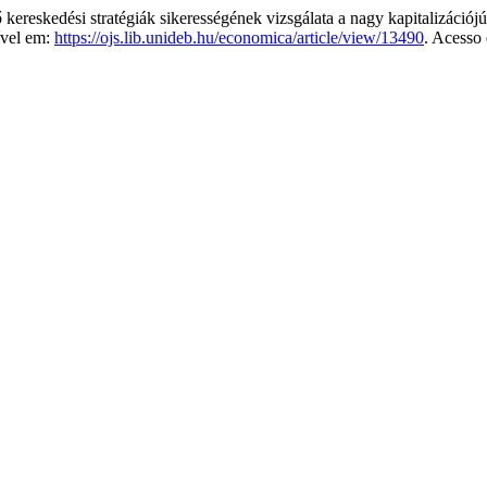
skedési stratégiák sikerességének vizsgálata a nagy kapitalizációjú v
ível em:
https://ojs.lib.unideb.hu/economica/article/view/13490
. Acesso