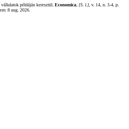
állalatok példáján keresztül.
Economica
,
[S. l.]
, v. 14, n. 3-4, p.
 em: 8 aug. 2026.