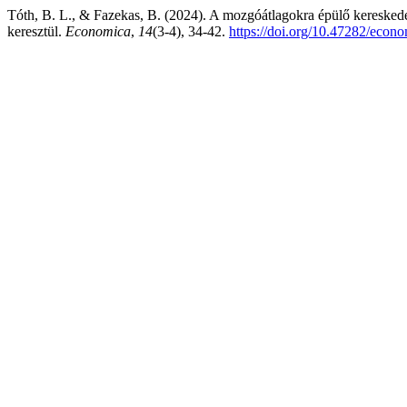
Tóth, B. L., & Fazekas, B. (2024). A mozgóátlagokra épülő kereskedési
keresztül.
Economica
,
14
(3-4), 34-42.
https://doi.org/10.47282/econ